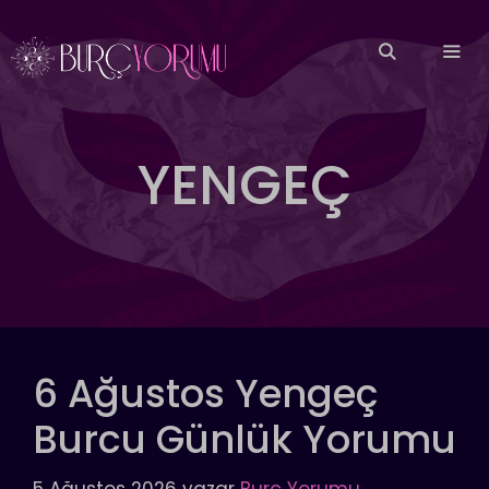
İçeriğe
atla
MEN
YENGEÇ
6 Ağustos Yengeç
Burcu Günlük Yorumu
5 Ağustos 2026
yazar
Burç Yorumu