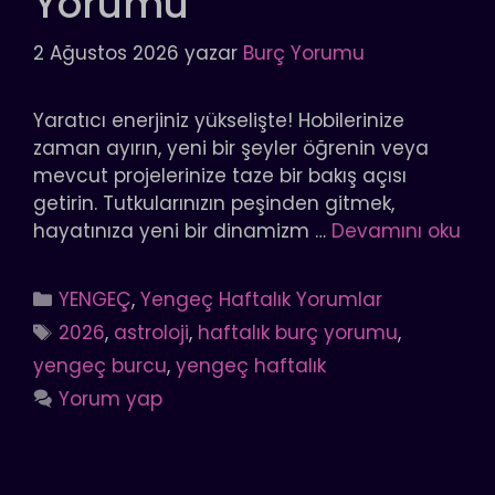
Yorumu
2 Ağustos 2026
yazar
Burç Yorumu
Yaratıcı enerjiniz yükselişte! Hobilerinize
zaman ayırın, yeni bir şeyler öğrenin veya
mevcut projelerinize taze bir bakış açısı
getirin. Tutkularınızın peşinden gitmek,
hayatınıza yeni bir dinamizm …
Devamını oku
Kategoriler
YENGEÇ
,
Yengeç Haftalık Yorumlar
Etiketler
2026
,
astroloji
,
haftalık burç yorumu
,
yengeç burcu
,
yengeç haftalık
Yorum yap