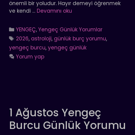
önemli bir yoludur. Hayır demeyi öğrenmek
ve kendi …
Devamını oku
Kategoriler
YENGEÇ
,
Yengeç Günlük Yorumlar
Etiketler
2026
,
astroloji
,
günlük burç yorumu
,
yengeç burcu
,
yengeç günlük
Yorum yap
1 Ağustos Yengeç
Burcu Günlük Yorumu