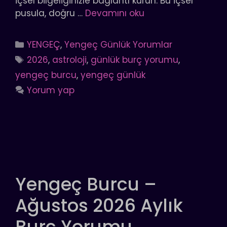
içsel bilgeliğinizle bağlantı kurun. Bu içsel
pusula, doğru …
Devamını oku
Kategoriler
YENGEÇ
,
Yengeç Günlük Yorumlar
Etiketler
2026
,
astroloji
,
günlük burç yorumu
,
yengeç burcu
,
yengeç günlük
Yorum yap
Yengeç Burcu –
Ağustos 2026 Aylık
Burç Yorumu