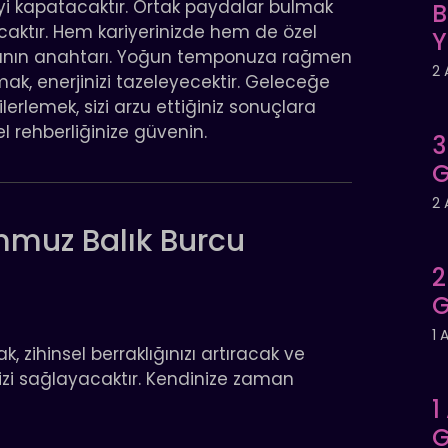
yi kapatacaktır. Ortak paydalar bulmak
B
aktır. Hem kariyerinizde hem de özel
anın anahtarı. Yoğun temponuza rağmen
2 
ak, enerjinizi tazeleyecektir. Geleceğe
ilerlemek, sizi arzu ettiğiniz sonuçlara
el rehberliğinize güvenin.
3
G
2 
muz Balık Burcu
2
G
1 
ihinsel berraklığınızı artıracak ve
izi sağlayacaktır. Kendinize zaman
1
G