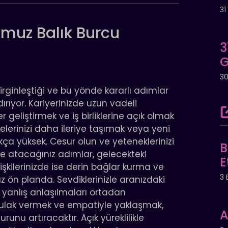
3
muz Balık Burcu
3
G
3
irginleştiği ve bu yönde kararlı adımlar
ırıyor. Kariyerinizde uzun vadeli
r geliştirmek ve iş birliklerine açık olmak
jelerinizi daha ileriye taşımak veya yeni
kça yüksek. Cesur olun ve yeteneklerinizi
B
 atacağınız adımlar, gelecekteki
E
 ilişkilerinizde ise derin bağlar kurma ve
3 
z ön planda. Sevdiklerinizle aranızdaki
ı yanlış anlaşılmaları ortadan
a kulak vermek ve empatiyle yaklaşmak,
A
unu artıracaktır. Açık yüreklilikle