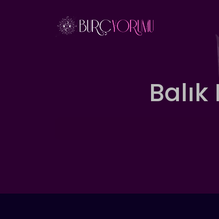
İçeriğe
atla
Balık