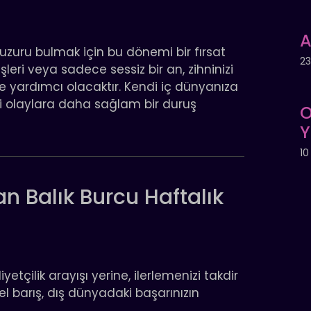
A
zuru bulmak için bu dönemi bir fırsat
23
eri veya sadece sessiz bir an, zihninizi
 yardımcı olacaktır. Kendi iç dünyanıza
i olaylara daha sağlam bir duruş
O
Y
10
an Balık Burcu Haftalık
etçilik arayışı yerine, ilerlemenizi takdir
sel barış, dış dünyadaki başarınızın