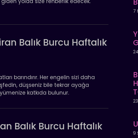
 giden yolda size rehberlik edecek.
7 
Y
ran Balık Burcu Haftalık
G
24
B
satları barındırır. Her engelin sizi daha
H
eşfedin, düşseniz bile tekrar ayağa
T
yümenize katkıda bulunur.
23
U
ran Balık Burcu Haftalık
9 