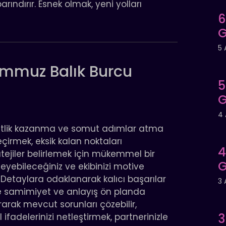
arındırır. Esnek olmak, yeni yolları
6
G
5 
mmuz Balık Burcu
5
G
4 
netlik kazanma ve somut adımlar atma
çirmek, eksik kalan noktaları
4
jiler belirlemek için mükemmel bir
G
ileyebileceğiniz ve ekibinizi motive
r. Detaylara odaklanarak kalıcı başarılar
3 
e ise samimiyet ve anlayış ön planda
urarak mevcut sorunları çözebilir,
3
 ifadelerinizi netleştirmek, partnerinizle