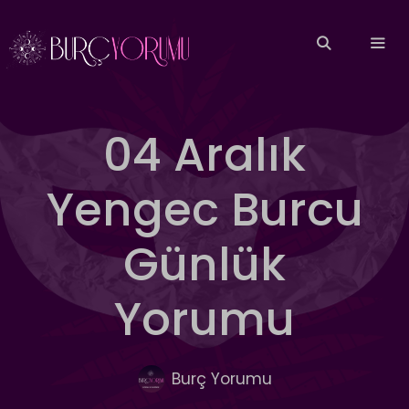
İçeriğe
atla
MEN
04 Aralık
Yengec Burcu
Günlük
Yorumu
Burç Yorumu