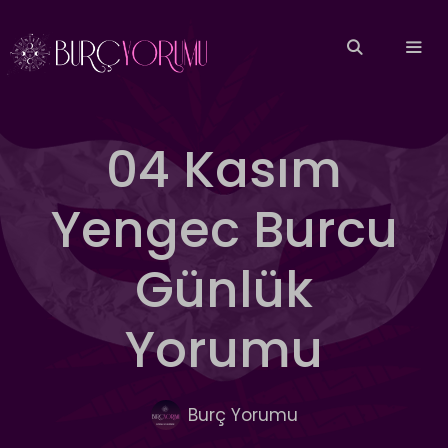
İçeriğe
atla
MEN
04 Kasım
Yengec Burcu
Günlük
Yorumu
Burç Yorumu