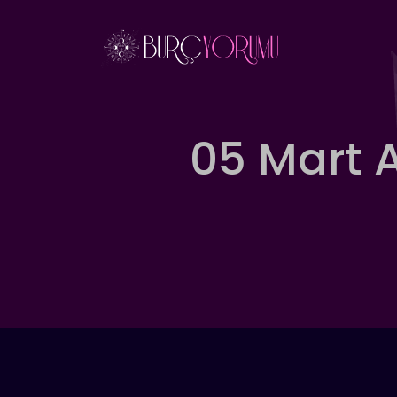
İçeriğe
atla
05 Mart 