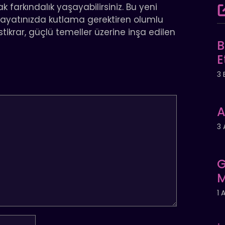
 farkındalık yaşayabilirsiniz. Bu yeni
 hayatınızda kutlama gerektiren olumlu
stikrar, güçlü temeller üzerine inşa edilen
B
E
3 
A
3 
G
M
1 