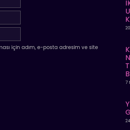
İ
U
20
ası için adım, e-posta adresim ve site
K
N
T
7 
Y
G
24