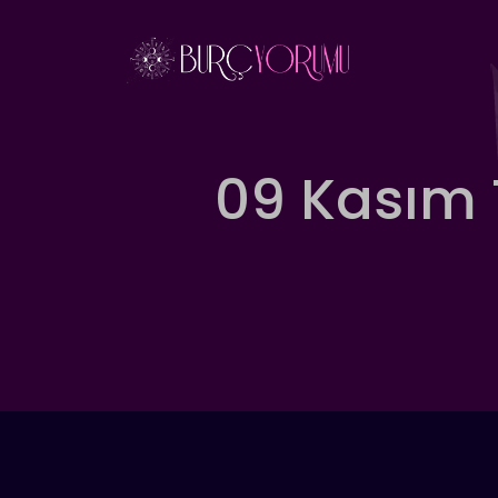
İçeriğe
atla
09 Kasım 