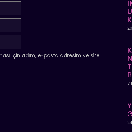
İ
U
20
K
ası için adım, e-posta adresim ve site
N
T
7 
Y
G
24