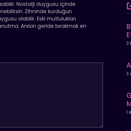
bilir. Nostalji duygusu içinde
şünebilirsin. Zihninde kurduğun
gusu olabilir. Eski mutlulukları
B
 unutma. Anıları geride bırakmak en
E
3 
A
3 
G
M
1 