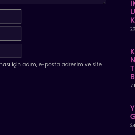
İ
U
20
K
N
ası için adım, e-posta adresim ve site
T
7 
Y
G
24