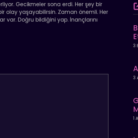
lerliyor. Gecikmeler sona erdi. Her şey bir
bir olay yaşayabilirsin. Zaman önemli. Her
ar var. Doğru bildiğini yap. İnançlarını
B
E
3 
A
3 
G
M
1 