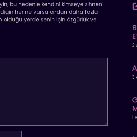
eyin; bu nedenle kendini kimseye zihnen
diğin her ne varsa ondan daha fazla
 olduğu yerde senin için özgürlük ve
B
E
3 
A
3 
G
M
1 