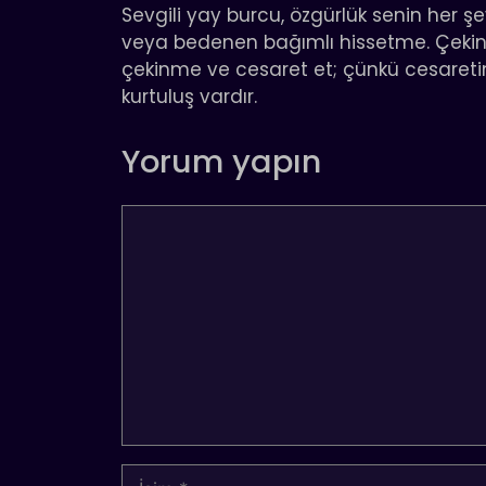
Sevgili yay burcu, özgürlük senin her ş
veya bedenen bağımlı hissetme. Çekin
çekinme ve cesaret et; çünkü cesaretin
kurtuluş vardır.
Yorum yapın
Yorum
İsim