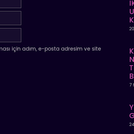
İ
U
20
ası için adım, e-posta adresim ve site
K
N
T
7 
Y
G
24