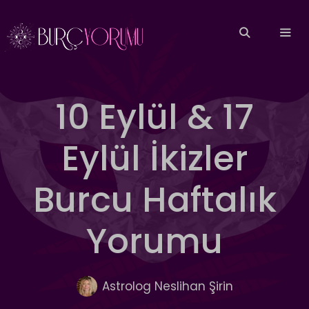
İçeriğe
atla
MEN
10 Eylül & 17
Eylül İkizler
Burcu Haftalık
Yorumu
Astrolog Neslihan Şirin