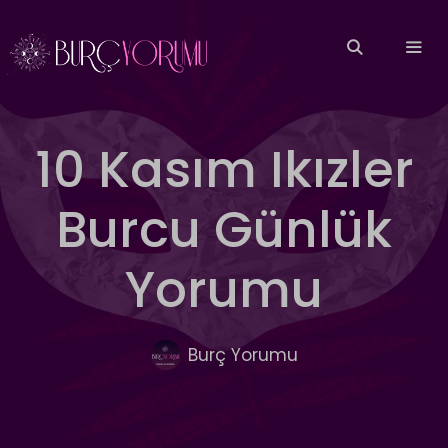
İçeriğe
atla
MEN
10 Kasım Ikızler
Burcu Günlük
Yorumu
Burç Yorumu