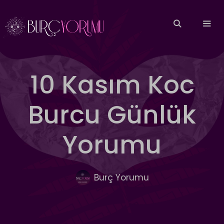
İçeriğe
atla
MEN
10 Kasım Koc
Burcu Günlük
Yorumu
Burç Yorumu