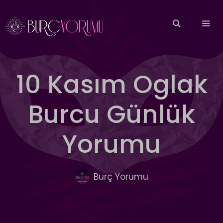
İçeriğe
atla
MEN
10 Kasım Oglak
Burcu Günlük
Yorumu
Burç Yorumu