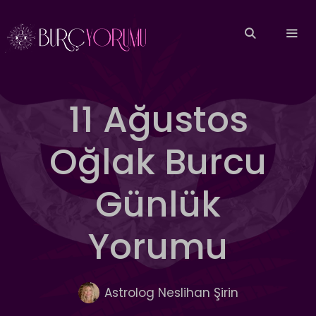
İçeriğe
atla
MEN
11 Ağustos
Oğlak Burcu
Günlük
Yorumu
Astrolog Neslihan Şirin