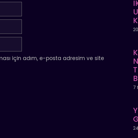
İ
U
20
K
ası için adım, e-posta adresim ve site
N
T
7 
Y
G
24