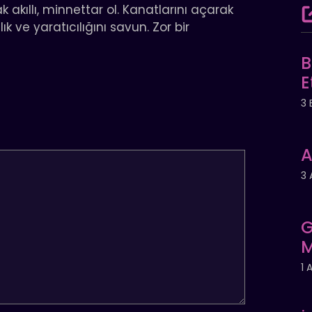
 akıllı, minnettar ol. Kanatlarını açarak
ık ve yaratıcılığını savun. Zor bir
B
E
3 
A
3 
G
M
1 