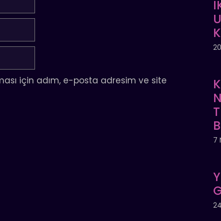
İ
U
20
ası için adım, e-posta adresim ve site
K
N
T
7 
Y
G
24