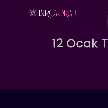
İçeriğe
atla
12 Ocak 