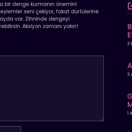
nda bir denge kurmanın önemini
ı eylemler seni çekiyor, fakat dürtülerine
yda var. Zihninde dengeyi
B
bilirsin. Aksiyon zamanı yakın!
E
3 
A
3 
G
M
1 