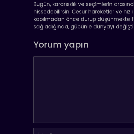
Bugün, kararsızlık ve seçimlerin arası
hissedebilirsin. Cesur hareketler ve hızl
kapılmadan önce durup düşünmekte fa
sağladığında, gücünle dünyayı değiştire
Yorum yapın
Yorum
İsim