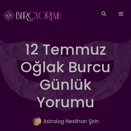
İçeriğe
atla
MEN
12 Temmuz
Oğlak Burcu
Günlük
Yorumu
Astrolog Neslihan Şirin