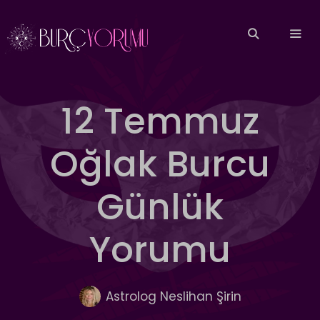
İçeriğe
atla
MEN
12 Temmuz
Oğlak Burcu
Günlük
Yorumu
Astrolog Neslihan Şirin