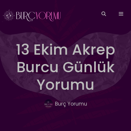
İçeriğe
atla
MEN
13 Ekim Akrep
Burcu Günlük
Yorumu
Burç Yorumu