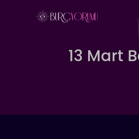
İçeriğe
atla
13 Mart 