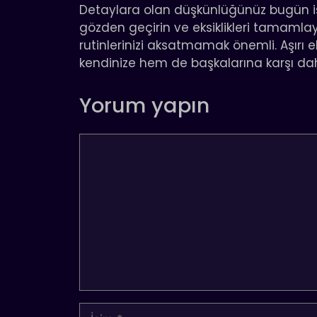
Detaylara olan düşkünlüğünüz bugün işini
gözden geçirin ve eksiklikleri tamamla
rutinlerinizi aksatmamak önemli. Aşırı 
kendinize hem de başkalarına karşı dah
Yorum yapın
Yorum
İsim