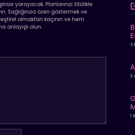
ze yarayacak. Planlarınızı titizlikle
yın. Sağlığınıza özen göstermek ve
eleştirel olmaktan kaçının ve hem
B
a anlayışlı olun.
E
3 
A
3 
G
M
1 