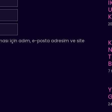
İ
U
20
ası için adım, e-posta adresim ve site
K
N
T
7 
Y
G
24