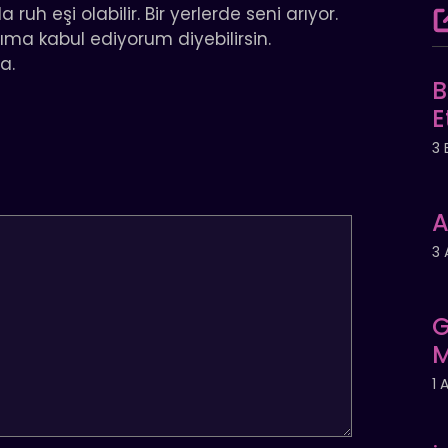
ruh eşi olabilir. Bir yerlerde seni arıyor.
tıma kabul ediyorum diyebilirsin.
a.
B
E
3 
A
3 
G
M
1 