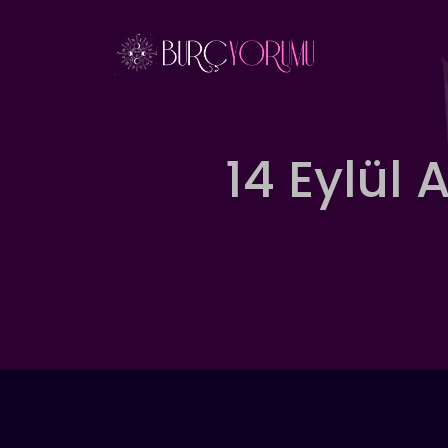
İçeriğe
atla
14 Eylül