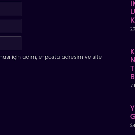
İ
U
20
K
ası için adım, e-posta adresim ve site
N
T
7 
Y
G
24