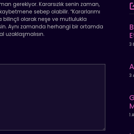
lman gerekiyor. Kararsızlık senin zaman,
ı kaybetmene sebep olabilir. “Kararlarımı
 bilinçli olarak neşe ve mutlulukla
B
irsin. Aynı zamanda herhangi bir ortamda
l uzaklaşmalısın.
E
3 
A
3 
G
M
1 