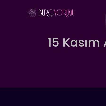
İçeriğe
atla
15 Kasım