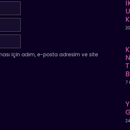
İ
U
20
K
ası için adım, e-posta adresim ve site
N
T
7 
Y
G
24