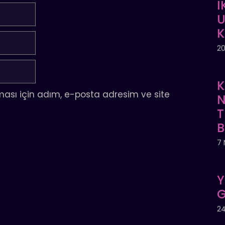
İ
U
20
K
ası için adım, e-posta adresim ve site
N
T
7 
Y
G
24