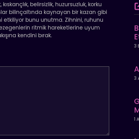
kıskançlık, belirsizlik, huzursuzluk, korku
unlar bilinçaltında kaynayan bir kazan gibi
i etkiliyor bunu unutma. Zihnini, ruhunu
B
gezegenlerin ritmik hareketlerine uyum
kışına kendini bırak.
E
3 
A
3 
G
M
1 