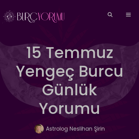
İçeriğe
atla
MEN
15 Temmuz
Yengeç Burcu
Günlük
Yorumu
Astrolog Neslihan Şirin