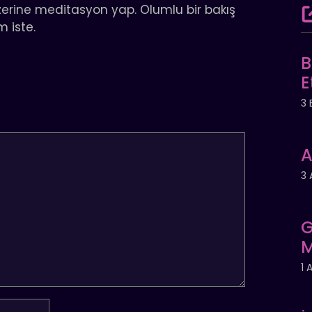
n üzerine meditasyon yap. Olumlu bir bakış
 iste.
B
E
3 
A
3 
G
M
1 