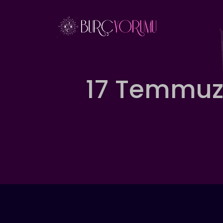
İçeriğe
atla
17 Temmuz