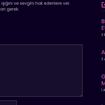
ahi ışığını ve sevgini hak edenlere ver.
an gerek.
B
E
3 
A
3 
G
M
1 