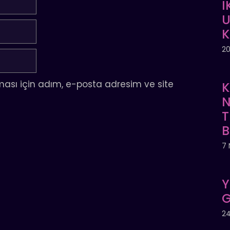
İ
U
20
ası için adım, e-posta adresim ve site
K
N
T
7 
Y
G
24