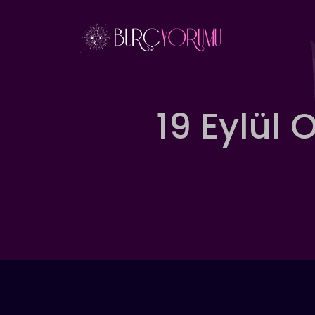
İçeriğe
atla
19 Eylül