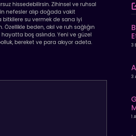
suz hissedebilirsin. Zihinsel ve ruhsal
in nefesler alıp doğada vakit
 bitkilere su vermek de sana iyi
B
 Özellikle beden, akıl ve ruh sağlığın
bu hayatta boş aslında. Yeni ve güzel
E
bolluk, bereket ve para akıyor adeta.
3 
A
3 
G
M
1 