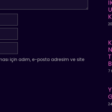
İ
U
20
K
N
T
ası için adım, e-posta adresim ve site
7 
Y
G
24