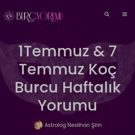
İçeriğe
atla
MEN
1Temmuz & 7
Temmuz Koç
Burcu Haftalık
Yorumu
Astrolog Neslihan Şirin