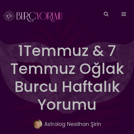
İçeriğe
atla
MEN
1Temmuz & 7
Temmuz Oğlak
Burcu Haftalık
Yorumu
Astrolog Neslihan Şirin