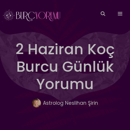
İçeriğe
atla
MEN
2 Haziran Koç
Burcu Günlük
Yorumu
Astrolog Neslihan Şirin