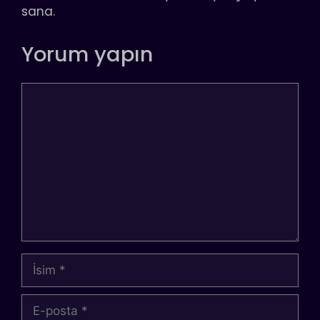
sana.
Yorum yapın
Yorum
İsim
E-