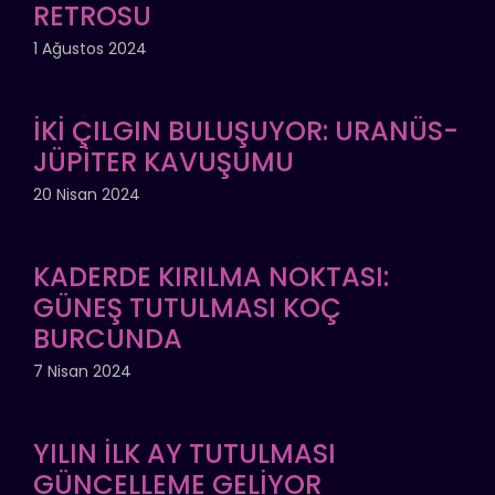
RETROSU
1 Ağustos 2024
İKİ ÇILGIN BULUŞUYOR: URANÜS-
JÜPİTER KAVUŞUMU
20 Nisan 2024
KADERDE KIRILMA NOKTASI:
GÜNEŞ TUTULMASI KOÇ
BURCUNDA
7 Nisan 2024
YILIN İLK AY TUTULMASI
GÜNCELLEME GELİYOR