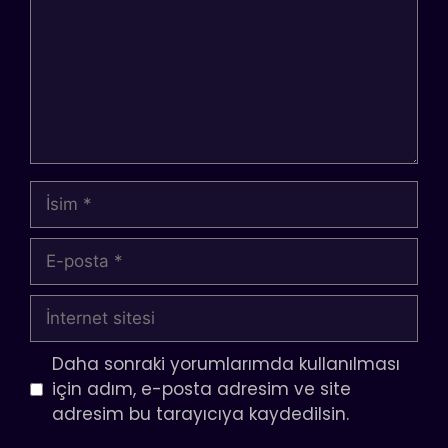
İsim
E-
posta
İnternet
sitesi
Daha sonraki yorumlarımda kullanılması
için adım, e-posta adresim ve site
adresim bu tarayıcıya kaydedilsin.