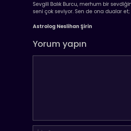
Sevgili Balık Burcu, merhum bir sevdiği
seni çok seviyor. Sen de ona dualar e
Astrolog Neslihan Şirin
Yorum yapın
Yorum
İsim