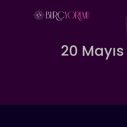
İçeriğe
atla
20 Mayıs