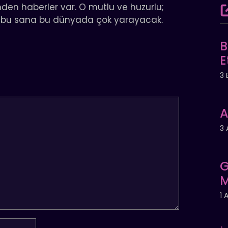
nden haberler var. O mutlu ve huzurlu;
t; bu sana bu dünyada çok yarayacak.
B
E
3 
A
3 
G
M
1 