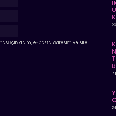
İ
U
20
ası için adım, e-posta adresim ve site
K
N
T
7 
Y
G
24