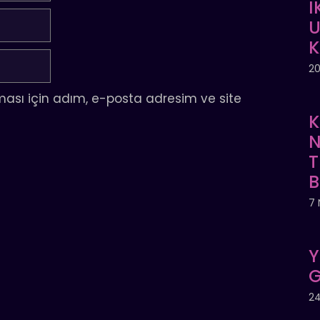
İ
U
20
ası için adım, e-posta adresim ve site
K
N
T
7 
Y
G
24