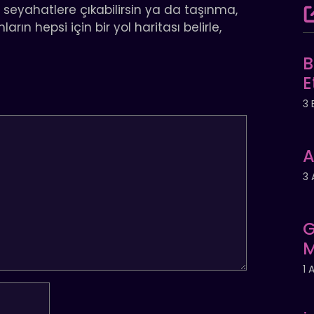
i seyahatlere çıkabilirsin ya da taşınma,
rın hepsi için bir yol haritası belirle,
B
E
3 
A
3 
G
M
1 