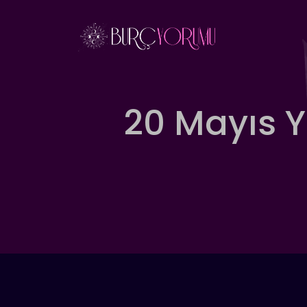
İçeriğe
atla
20 Mayıs 