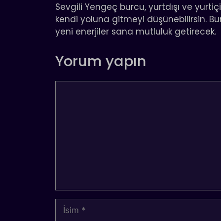
Sevgili Yengeç burcu, yurtdışı ve yurtiç
kendi yoluna gitmeyi düşünebilirsin. Bunla
yeni enerjiler sana mutluluk getirecek.
Yorum yapın
Yorum
İsim