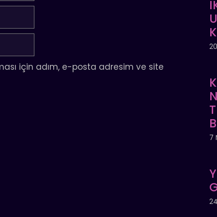
İ
U
20
ası için adım, e-posta adresim ve site
K
N
T
7 
Y
G
24