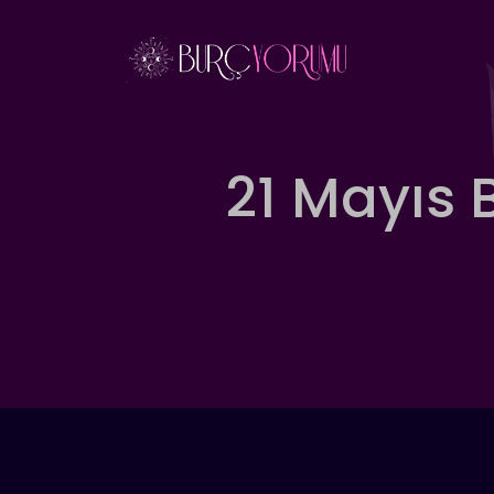
İçeriğe
atla
21 Mayıs