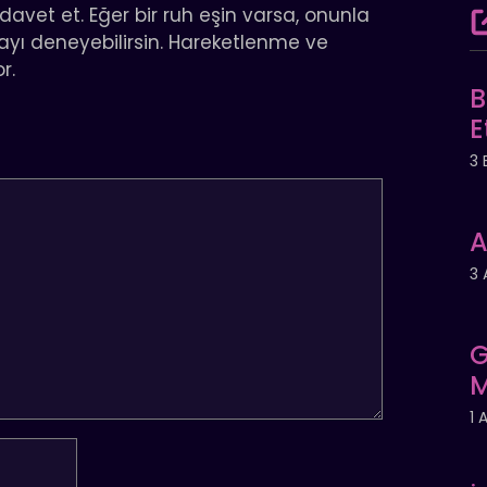
davet et. Eğer bir ruh eşin varsa, onunla
ayı deneyebilirsin. Hareketlenme ve
r.
B
E
3 
A
3 
G
M
1 