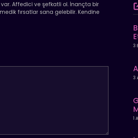
 var. Affedici ve şefkatli ol. İnançta bir
nmedik fırsatlar sana gelebilir. Kendine
B
E
3 
A
3 
G
M
1 