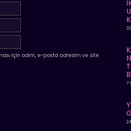
İ
U
20
K
ası için adım, e-posta adresim ve site
N
T
7 
Y
G
24