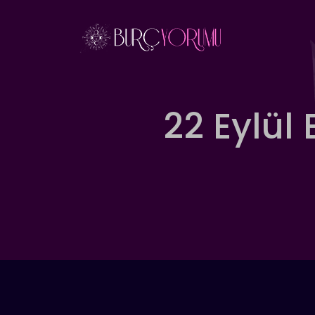
İçeriğe
atla
22 Eylül