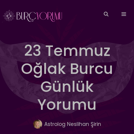
İçeriğe
atla
MEN
23 Temmuz
Oğlak Burcu
Günlük
Yorumu
Astrolog Neslihan Şirin