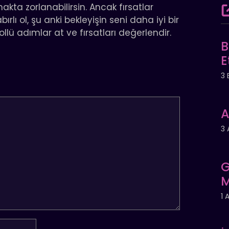
akta zorlanabilirsin. Ancak fırsatlar
lı ol, şu anki bekleyişin seni daha iyi bir
lü adımlar at ve fırsatları değerlendir.
B
E
3 
A
3 
G
M
1 