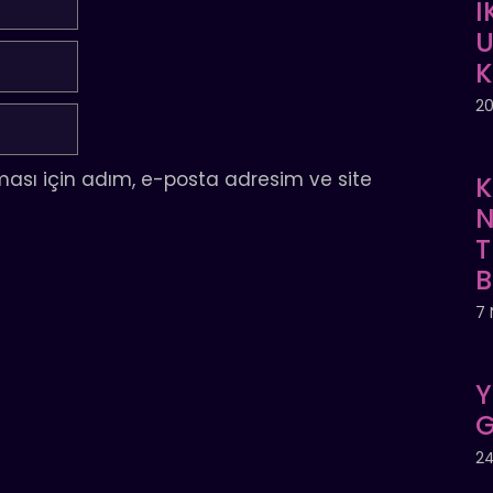
İ
U
20
ası için adım, e-posta adresim ve site
K
N
T
7 
Y
G
24