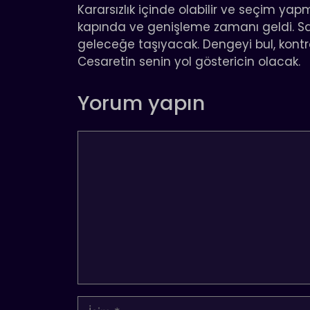
Kararsızlık içinde olabilir ve seçim yapm
kapında ve genişleme zamanı geldi. Sabır
geleceğe taşıyacak. Dengeyi bul, kontrol
Cesaretin senin yol göstericin olacak.
Yorum yapın
Yorum
İsim