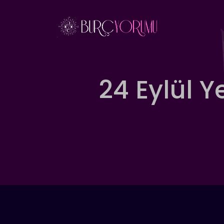
İçeriğe
atla
24 Eylül 