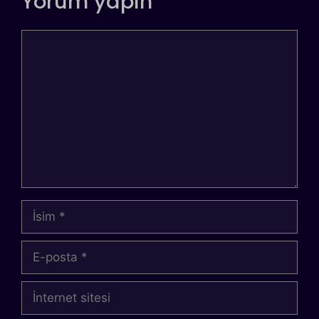
Yorum yapın
Yorum
İsim
E-
posta
İnternet
sitesi