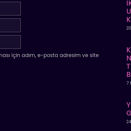
İ
U
20
K
ası için adım, e-posta adresim ve site
N
T
7 
Y
G
24