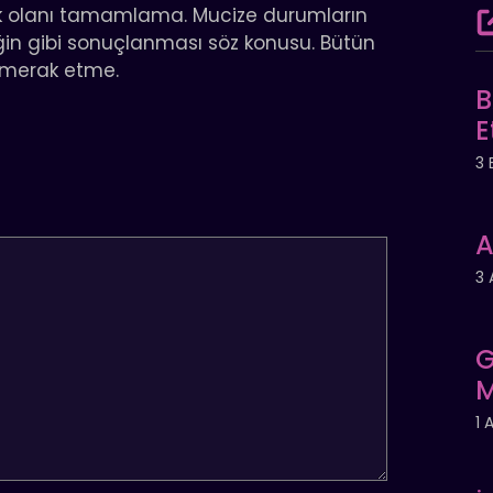
ik olanı tamamlama. Mucize durumların
ğin gibi sonuçlanması söz konusu. Bütün
 merak etme.
B
E
3 
A
3 
G
M
1 