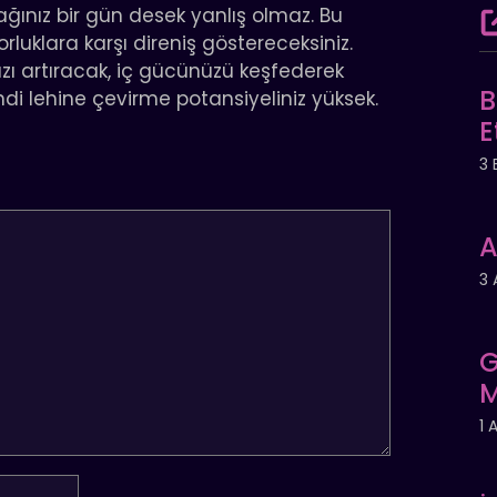
ağınız bir gün desek yanlış olmaz. Bu
orluklara karşı direniş göstereceksiniz.
nızı artıracak, iç gücünüzü keşfederek
B
di lehine çevirme potansiyeliniz yüksek.
E
3 
A
3 
G
M
1 