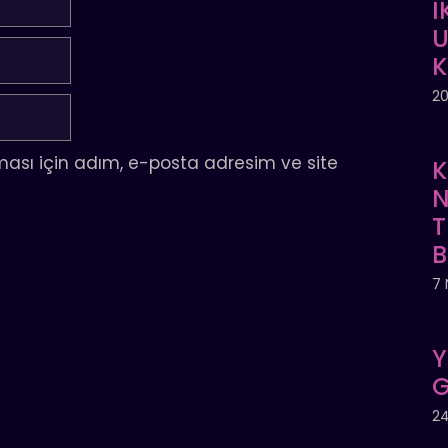
İ
U
20
ası için adım, e-posta adresim ve site
K
N
T
7 
Y
G
24