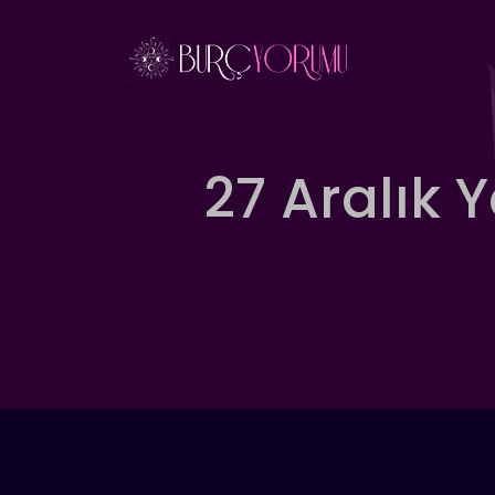
İçeriğe
atla
27 Aralık