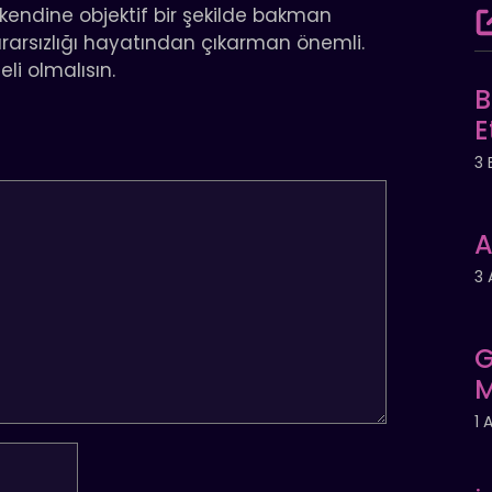
 kendine objektif bir şekilde bakman
kararsızlığı hayatından çıkarman önemli.
li olmalısın.
B
E
3 
A
3 
G
M
1 