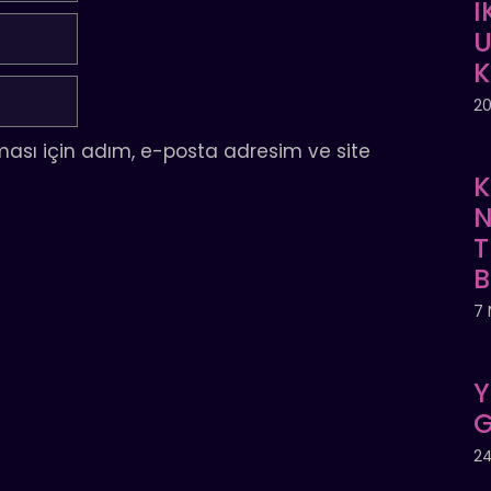
İ
U
20
ası için adım, e-posta adresim ve site
K
N
T
7 
Y
G
24