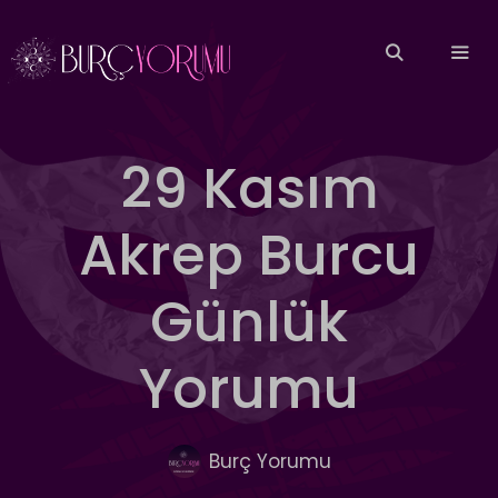
İçeriğe
atla
MEN
29 Kasım
Akrep Burcu
Günlük
Yorumu
Burç Yorumu