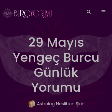
İçeriğe
atla
MEN
29 Mayıs
Yengeç Burcu
Günlük
Yorumu
Astrolog Neslihan Şirin