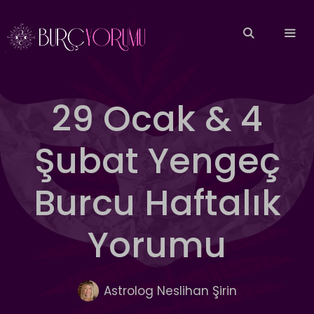
İçeriğe
atla
MEN
29 Ocak & 4
Şubat Yengeç
Burcu Haftalık
Yorumu
Astrolog Neslihan Şirin