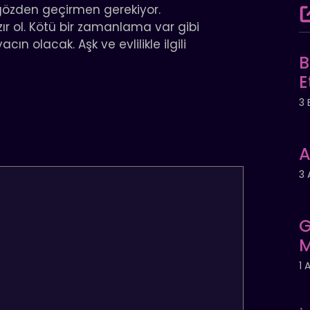
 gözden geçirmen gerekiyor.
 ol. Kötü bir zamanlama var gibi
n olacak. Aşk ve evlilikle ilgili
B
E
3 
A
3 
G
M
1 