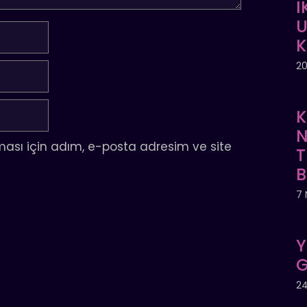
İ
U
20
K
N
ası için adım, e-posta adresim ve site
T
7 
Y
G
24