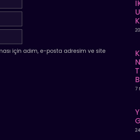
İ
U
20
ası için adım, e-posta adresim ve site
K
N
T
7 
Y
G
24