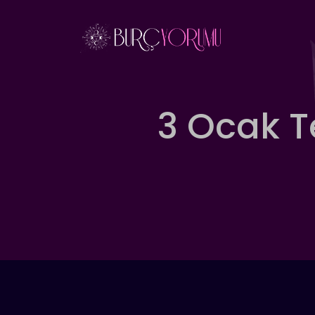
İçeriğe
atla
3 Ocak T