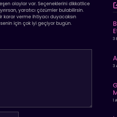
eşen olaylar var. Seçeneklerini dikkatlice
ırsan, yaratıcı çözümler bulabilirsin.
ir karar verme ihtiyacı duyacaksın
B
enin için çok iyi geçiyor bugün.
E
3 
A
3 
G
M
1 