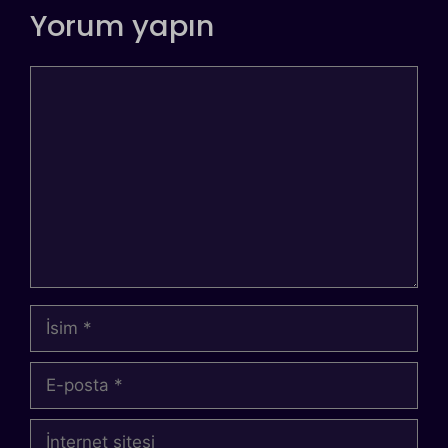
Yorum yapın
Yorum
İsim
E-
posta
İnternet