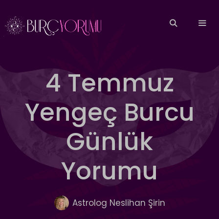
İçeriğe
atla
MEN
4 Temmuz
Yengeç Burcu
Günlük
Yorumu
Astrolog Neslihan Şirin