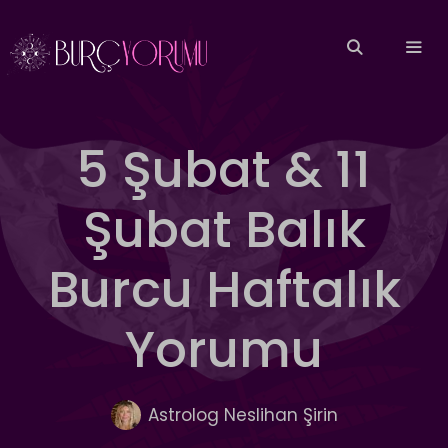
İçeriğe
atla
MEN
5 Şubat & 11
Şubat Balık
Burcu Haftalık
Yorumu
Astrolog Neslihan Şirin