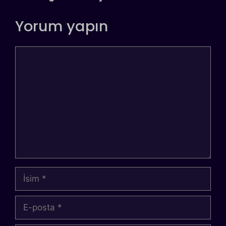
Yorum yapın
Yorum
İsim
E-
posta