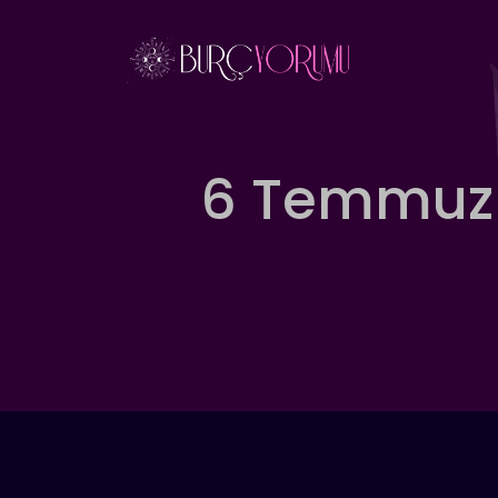
İçeriğe
atla
6 Temmuz 