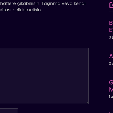
yahatlere çıkabilirsin. Taşınma veya kendi
itası belirlemelisin.
B
E
3 
A
3 
G
M
1 