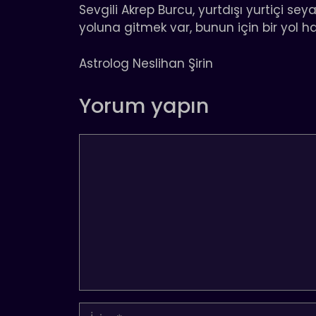
Sevgili Akrep Burcu, yurtdışı yurtiçi se
yoluna gitmek var, bunun için bir yol har
Astrolog Neslihan Şirin
Yorum yapın
Yorum
İsim