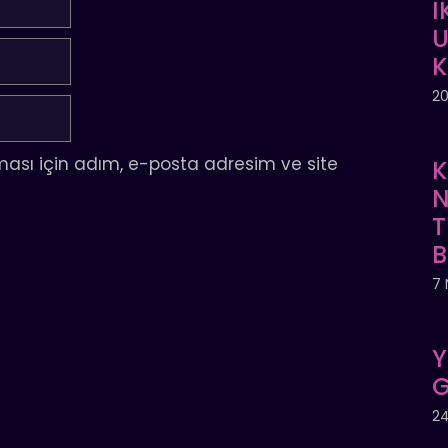
İ
U
20
ası için adım, e-posta adresim ve site
K
N
T
7 
Y
G
24